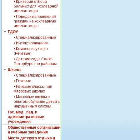
• Критерии отбора
906н
больных для кохлеарной
- Приказ
имплантации
Минздравсоцразвития
• Порядок направления
РФ от 22.08.2005 N
граждан на кохлеарную
535
имплантацию
ГДОУ
• Специализированные
• Интегрированные
• Компенсирующие
(Речевые)
• Детские сады Санкт-
Петербурга по районам
Школы
• Специализированные
• Речевые
• Речевые классы при
массовых школах
• Массовые школы с
опытом обучения детей с
нарушенным слухом
Гос. мед., пед. и
административные
учреждения
Общественные организации
и учебные заведения
Места детского отдыха и