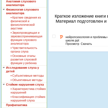
Анатомия слухового
анализатора
Физиология слухового
анализатора
Краткое изложение книги 
• Краткие сведения из
Материал подготовлен и п
физической и
физиологической
акустики
• Звукопроводящая и
звуковоспринимающая
ć
нейропсихология и проблемы 
функции слухового
школе.ppt
анализатора
Просмотр Скачать
• Чувствительность
органа слуха
• Основные этапы
развития слуховой
функции у ребенка
Исследование слуха у
детей
• Субъективные методы
• Объективные методы
Стойкие нарушения слуха
• Характеристика стойких
нарушений
• Классификация стойких
нарушений слуха
Профилактика