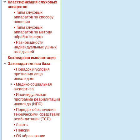
Классификация слуховых
аппаратов
• Типы слуховых
аппаратов по способу
ношения
• Типы слуховых
аппаратов по методу
обработки звука
• Разновидности
индивидуальных ушных
вкладышей
Кохлеарная имплантация
Законодательная база
• Порядок и условия
признания лица
инвалидом
• Медико-социальная
экспертиза
• Индивидуальная
- Постановление
программа реабилитации
Правительства РФ от
инвалида (ИПР)
16.10.2000 N 789
• Порядок обеспечения
- Приказ
техническими средствами
Минздравсоцразвития
реабилитации (ТСР)
РФ от 01.08.2007 N
514
• Льготы
- Приказ
• Пенсии
Минздравсоцразвития
• Об образовании
РФ от 17.11.2009 N